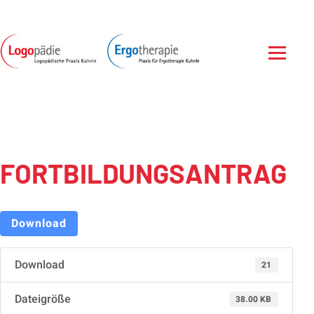
Zum Inhalt springen
Menü öf
FORTBILDUNGSANTRAG
Download
Download
21
Dateigröße
38.00 KB